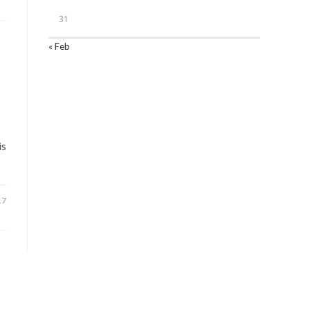
31
« Feb
is
17