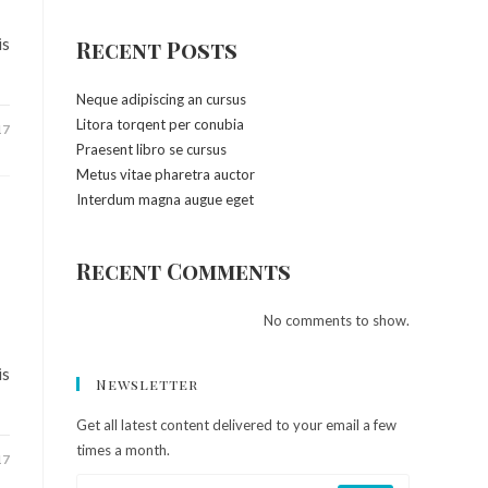
is
Recent Posts
Neque adipiscing an cursus
Litora torqent per conubia
17
Praesent libro se cursus
Metus vitae pharetra auctor
Interdum magna augue eget
Recent Comments
No comments to show.
is
Newsletter
Get all latest content delivered to your email a few
times a month.
17