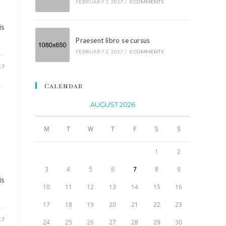
FEBRUARY 1, 2017
/
0 COMMENTS
is
Praesent libro se cursus
FEBRUARY 1, 2017
/
0 COMMENTS
17
Calendar
AUGUST 2026
M
T
W
T
F
S
S
1
2
3
4
5
6
7
8
9
is
10
11
12
13
14
15
16
17
18
19
20
21
22
23
17
24
25
26
27
28
29
30