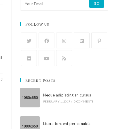
GO
Follow Us
is
17
Recent Posts
Neque adipiscing an cursus
FEBRUARY 1, 2017
/
0 COMMENTS
Litora torqent per conubia